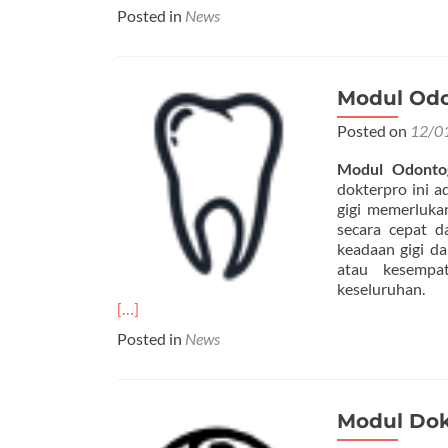
Posted in
News
Modul Odo
Posted on
12/0
Modul Odonto
dokterpro ini a
gigi memerluka
secara cepat d
keadaan gigi d
atau kesempa
keseluruhan.
[…]
Posted in
News
Modul Dok