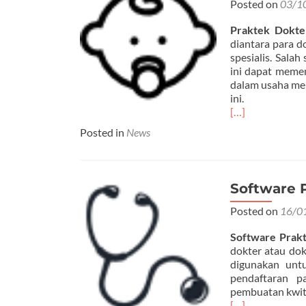
Posted on
03/1
Praktek Dokter
diantara para d
spesialis. Sala
ini dapat memen
dalam usaha me
ini.
[…]
Posted in
News
Software 
Posted on
16/0
Software Prak
dokter atau dok
digunakan unt
pendaftaran p
pembuatan kwit
[…]