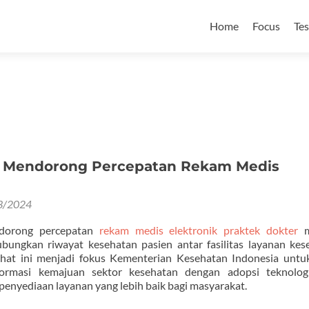
Skip
to
Home
Focus
Te
content
 Mendorong Percepatan Rekam Medis
3/2024
orong percepatan
rekam medis elektronik praktek dokter
m
ungkan riwayat kesehatan pasien antar fasilitas layanan kes
hat ini menjadi fokus Kementerian Kesehatan Indonesia untu
ormasi kemajuan sektor kesehatan dengan adopsi teknolog
nyediaan layanan yang lebih baik bagi masyarakat.