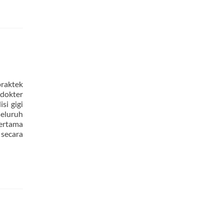
raktek
 dokter
si gigi
eluruh
pertama
secara