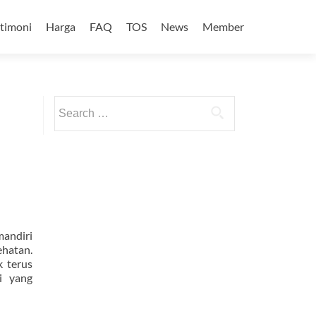
stimoni
Harga
FAQ
TOS
News
Member
Search
for:
andiri
ehatan.
k terus
i yang