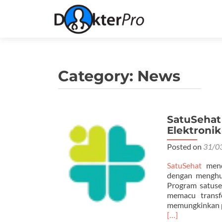
Category:
News
SatuSehat
Elektronik
Posted on
31/0
SatuSehat
mend
dengan menghub
Program satuse
memacu transf
memungkinkan pe
[…]