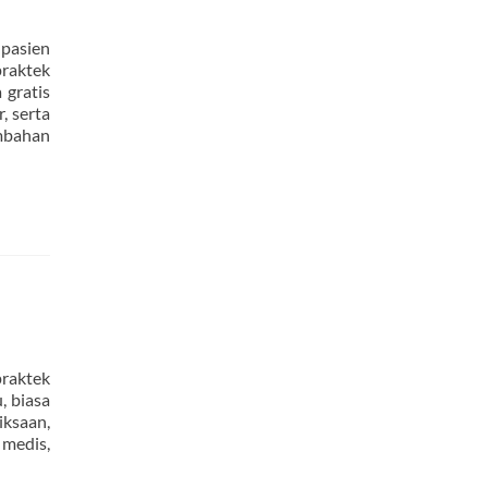
pasien
praktek
 gratis
, serta
ambahan
praktek
, biasa
ksaan,
medis,