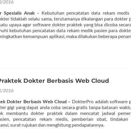
0/2016
 Spesialis Anak
– Kebutuhan pencatatan data rekam medis 
okter tidaklah selalu sama, terutamanya dikalangan para dokter 
h satu upaya agar software dokter praktek yang bisa dicoba secara
uhi kebutuhan pencatatan data rekam medik pasien para dokter
ningkatkan kemampuan aplikasi, maka dilakukan beberapa pen
Praktek Dokter Berbasis Web Cloud
1/2016
tek Dokter Berbasis Web Cloud –
DokterPro adalah software 
ter gigi yang dapat anda coba secara gratis tanpa batasan waktu
uk membantu dokter praktek dalam mencatat jadwal pemeri
asien, pencatatan rekam medis, pemberian obat, tindakan 
ansi, surat rujukan dan menghitung pendapatannya.